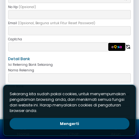
Whatsapp
RTP Slot
No Hp
(Opsional)
Email
(Opsional, Berguna untuk Fitur Reset Password)
Turnamen
Captcha
Q
a
e
x
Detail Bank
Isi Rekening Bank Sekarang
Nama Rekening
Pilih Bank
Sekarang kita sudah pakai cookies, untuk menyempurnakan
pengalaman browsing anda, dan menikmati semua fungsi
Nomor Rekening
dari website ini. Harap menyalakan cookies di pengaturan
browser anda.
Penting!
Pastikan semua data yang telah anda isi sudah sesuai
Mengerti
Saya sudah berumur 18 tahun keatas, dan telah menyetujui peraturan di SINAGA79
Home
Live Chat
Akun
Daftar