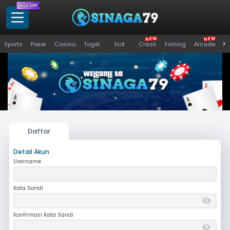
W
W
E
E
N
N
Panduan
>
Sports
Poker
Casino
Togel
Slot
Crash
Fishing
Arcade
S
Pemain
Masuk
Daftar
Promosi
Pengumuman
Daftar
Detail Akun
Username
VIP
Versi PC
0
0
5
Kata Sandi
Download APK
Web APP
Konfirmasi Kata Sandi